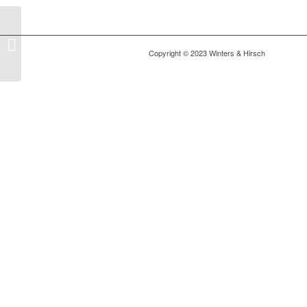
Netto Marken-Discount
im Land Brandenburg
Copyright © 2023 Winters & Hirsch